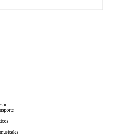
stir
ansporte
ticos
 musicales