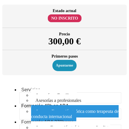
Estado actual
NO INSCRITO
Precio
300,00 €
Primeros pasos
Apuntarme
Servicios
Asesorías a Familias
Asesorías a profesionales
Formación 40h en ABA
Acceso- Formación teórica como terapeuta de
conducta internacional
Formación ABA 270horas
Acceso-Formación teórica como Analista